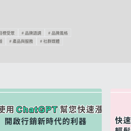
目標受眾
#
品牌語調
#
品牌風格
驗
#
產品與服務
#
社群媒體