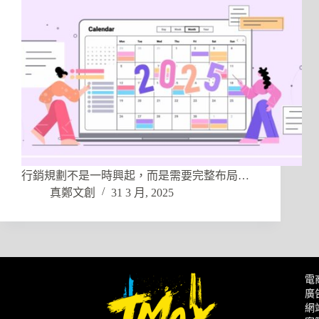
行銷規劃不是一時興起，而是需要完整布局…
真鄭文創
31 3 月, 2025
電
廣
網